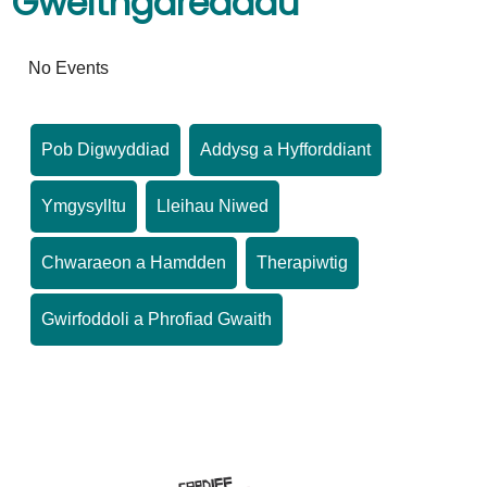
Gweithgareddau
No Events
Pob Digwyddiad
Addysg a Hyfforddiant
Ymgysylltu
Lleihau Niwed
Chwaraeon a Hamdden
Therapiwtig
Gwirfoddoli a Phrofiad Gwaith