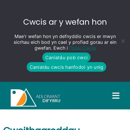
Cwcis ar y wefan hon
Mae'r wefan hon yn defnyddio cwcis er mwyn
sicrhau eich bod yn cael y profiad gorau ar ein
gwefan. Ewch i
Polisi Cwcis
Caniatáu pob cwci
Caniatáu cwcis hanfodol yn unig